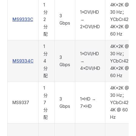
1
4K×2K @
分
1×DVI/HD
30 Hz；
3
MS9333C
2
→
YCbCr420
Gbps
分
2×DVI/HD
4K×2K @
配
60 Hz
1
4K×2K @
分
1×DVI/HD
30 Hz；
3
MS9334C
4
→
YCbCr420
Gbps
分
4×DVI/HD
4K×2K @
配
60 Hz
1
4K×2K @
分
30 Hz；
3
1×HD →
MS9337
7
YCbCr420
Gbps
7×HD
分
4K @ 60
配
Hz