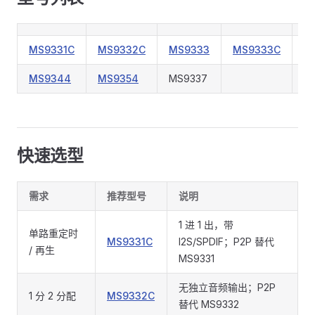
MS9331C
MS9332C
MS9333
MS9333C
M
MS9344
MS9354
MS9337
快速选型
需求
推荐型号
说明
1 进 1 出，带
单路重定时
MS9331C
I2S/SPDIF；P2P 替代
/ 再生
MS9331
无独立音频输出；P2P
1 分 2 分配
MS9332C
替代 MS9332