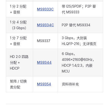
1 分 2 分配
带 I2S/SPDIF；P2P 替
MS9333C
+ 音频
代 MS9333
1 分 4 分配
MS9334C
P2P 替代 MS9334
（3 Gbps）
1 分 7 分配
3 Gbps，大封装
MS9337
+ 音频
HLQFP-216；无详情页
6 Gbps，
HD 2.0 四路
4096×2160@60Hz，
分配 +
MS9344
HDCP 1.4/2.3，内嵌
HDCP
MCU
矩阵 / 切换
MS9354
资料待补充
类分配