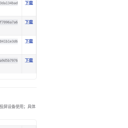
下载
3da134bad
下载
f7096a7a6
下载
041b1e3d6
下载
a9d5b7976
的采集或投屏设备使用；具体