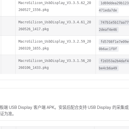
MacroSilicon_UsbDisplay_V3.3.5.62_20
1d69ddea29b123
260527_1556.pkg
471eda7de
MacroSilicon_UsbDisplay_V3.3.4.61_20
747b1e5b17aa77
260526_1417.pkg
2deaf4e46
MacroSilicon_UsbDisplay_V3.3.2.59_20
fd5708f1e7e09e
260320_1655.pkg
0b6ac1f0f
MacroSilicon_UsbDisplay_V3.3.1.56_20
f2d353a2b4daf4
260106_1433.pkg
be4cb6a49
/ 平板端 USB Display 客户端 APK。安装后配合支持 USB Display 
证为准。