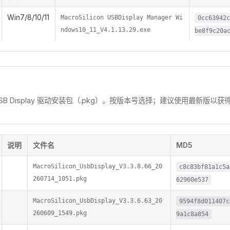
Win7/8/10/11
MacroSilicon USBDisplay Manager Wi
0cc63942
ndows10_11_V4.1.13.29.exe
be8f9c20a
 USB Display 驱动安装包（.pkg）。按版本号选择；建议使用最新版
说明
文件名
MD5
MacroSilicon_UsbDisplay_V3.3.8.66_20
c8c83bf81a1c5a
260714_1051.pkg
62960e537
MacroSilicon_UsbDisplay_V3.3.6.63_20
9594f8d011407c
260609_1549.pkg
9a1c8a854