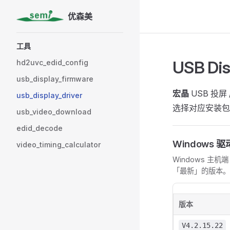
优森美
Skip to content
Sidebar Navigation
工具
USB 
hd2uvc_edid_config
usb_display_firmware
宏晶
USB 投屏
usb_display_driver
选择对应安装包；
usb_video_download
edid_decode
Windows 驱
video_timing_calculator
Windows 主机端
「最新」的版本。
版本
V4.2.15.22