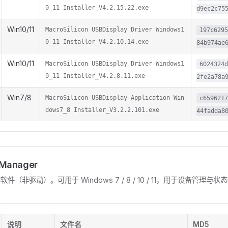
0_11 Installer_V4.2.15.22.exe
d9ec2c75
Win10/11
MacroSilicon USBDisplay Driver Windows1
197c629
0_11 Installer_V4.2.10.14.exe
84b974ae
Win10/11
MacroSilicon USBDisplay Driver Windows1
6024324
0_11 Installer_V4.2.8.11.exe
2fe2a78a
Win7/8
MacroSilicon USBDisplay Application Win
c659621
dows7_8 Installer_V3.2.2.101.exe
44fadda8
 Manager
 管理软件（非驱动）。可用于 Windows 7 / 8 / 10 / 11，用于设备管
说明
文件名
MD5