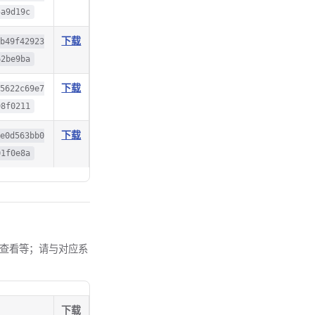
5a9d19c
下载
5b49f42923
62be9ba
下载
d5622c69e7
98f0211
下载
7e0d563bb0
01f0e8a
理与状态查看等；请与对应系
下载