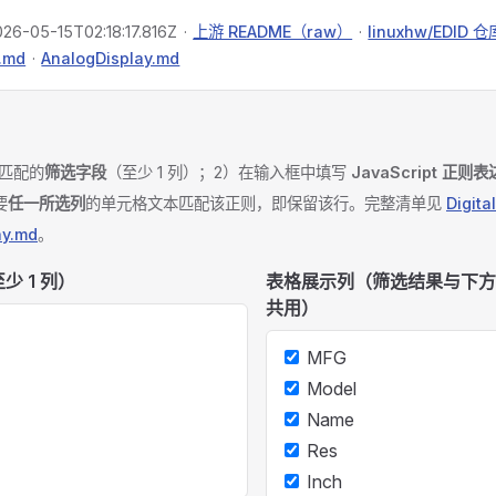
026-05-15T02:18:17.816Z
·
上游 README（raw）
·
linuxhw/EDID 仓
y.md
·
AnalogDisplay.md
与匹配的
筛选字段
（至少 1 列）；2）在输入框中填写
JavaScript 正则
要
任一所选列
的单元格文本匹配该正则，即保留该行。完整清单见
Digita
ay.md
。
少 1 列）
表格展示列（筛选结果与下方
共用）
MFG
Model
Name
Res
Inch