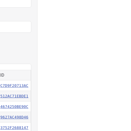
ID
C7D9F20713AC
512AC71EBDE1
4674250BE90C
9627AC498D46
3752F2688147