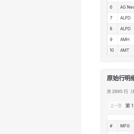
6
AG Ne
7
ALPD
8
ALPD
9
AMH
10
AMT
11
AMT
12
AMT
原始行明
AMT
13
Internati
共 2995 行
AMT
14
第 
上一页
Internati
15
AMW
#
MFG
16
AMW