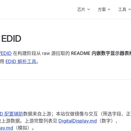
Main Navigation
芯片
方案
工具
 EDID
/EDID
在构建阶段从 raw 源拉取的
README 内嵌数字显示器表
使用
EDID 解析工具
。
DID 配置辅助
数据来自上游；本站仅做镜像与交互（筛选字段、正
改上游数据。上游完整列表见
DigitalDisplay.md
（数字）、
lay.md
（模拟）。