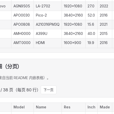
ovo
AGN9505
LA-2702
1920x1080
27.0
2022
APO0030
Pico-2
3840x2160
52.0
2016
APO0808
A210316PM3Q
1920x1080
15.6
2021
AMH0000
A399U
3840x2160
40.0
2015
AMT0000
HDMI
1600x900
19.9
2016
AMT0038
L2-150T+
1024x768
14.9
2002
AMT3200
AN-320W01D
1920x1080
32.0
2018
细（分页）
AMT0038
L2-150T+
1280x720
14.9
...
（来自当前 README 内嵌表格）。
AMTA617
1280x1024
17.1
1 / 38 页（每页 80 行）
下一页
...
AMW0000
X1700DS
1280x1024
17.1
2008
Model
Name
Res
Inch
Made
AMW0000
X1900DS
1280x1024
18.8
2008