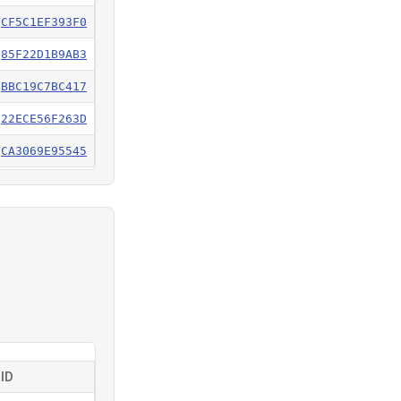
CF5C1EF393F0
85F22D1B9AB3
BBC19C7BC417
22ECE56F263D
CA3069E95545
359C20500A6A
AD3CC3B9A2F2
5C3934DAA3E1
FB83314D1480
282733B186F2
ID
389207E25B70