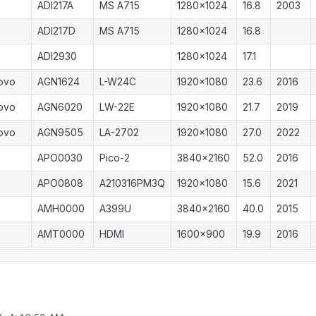
ADI217A
MS A715
1280x1024
16.8
2003
AMW0000
A912WDB
1440x900
18.6
2007
ADI217D
MS A715
1280x1024
16.8
AMW0000
X1910WDS
1440x900
19.4
2007
ADI2930
1280x1024
17.1
AMW0000
X2210WAS
1680x1050
22.3
2007
ovo
AGN1624
L-W24C
1920x1080
23.6
2016
AMW1901
M197TD
1280x1024
19.1
ovo
AGN6020
LW-22E
1920x1080
21.7
2019
AMW73D7
M179D
1280x1024
17.1
2005
ovo
AGN9505
LA-2702
1920x1080
27.0
2022
AMW73D7
M179D
1280x1024
17.1
APO0030
Pico-2
3840x2160
52.0
2016
AOC0000
43S5195
1920x1080
43.0
2020
APO0808
A210316PM3Q
1920x1080
15.6
2021
AOC0000
32S5195
1920x1080
32.1
2020
AMH0000
A399U
3840x2160
40.0
2015
AOC0000
FTV
1920x1080
28.9
2019
AMT0000
HDMI
1600x900
19.9
2016
AOC0000
43S5195
1920x1080
43.0
2019
AMT0038
L2-150T+
1024x768
14.9
2002
AOC0000
32S5195
1920x1080
32.1
2019
AMT3200
AN-320W01D
1920x1080
32.0
2018
AOC0000
TV
1920x1080
65.0
2018