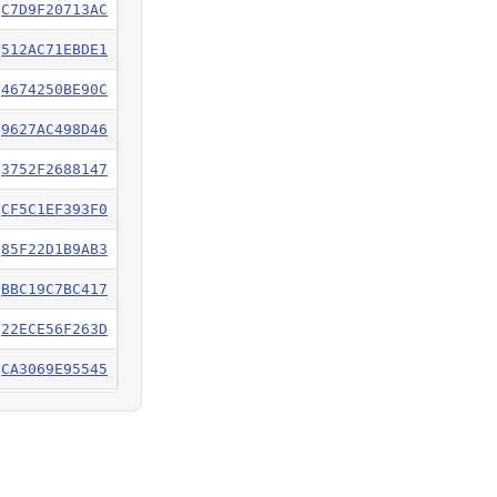
C7D9F20713AC
3A103D89E198
512AC71EBDE1
8D2FFF12201B
4674250BE90C
BA2843C47EF3
9627AC498D46
BD53E2980BD3
3752F2688147
4BBD8BD39675
CF5C1EF393F0
4D6D8877E4FC
85F22D1B9AB3
34EDABC9923C
BBC19C7BC417
B7CFC980F0C3
22ECE56F263D
132A50FA1C01
CA3069E95545
25DAFB6ACD4C
359C20500A6A
283762764794
AD3CC3B9A2F2
80F21BC4DD42