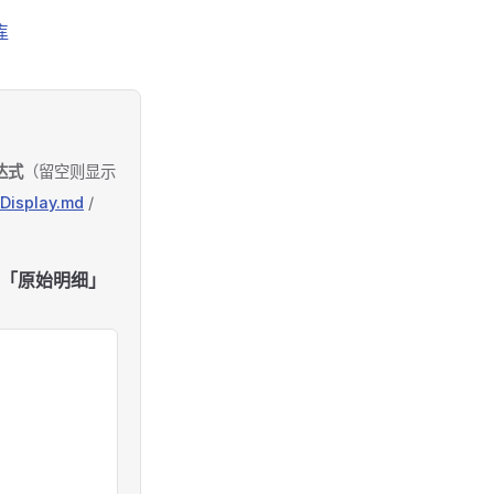
库
表达式
（留空则显示
lDisplay.md
/
「原始明细」