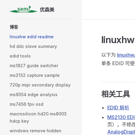
优森美
Skip to content
Sidebar Navigation
博客
linuxhw
linuxhw edid readme
hd ddc slave summary
以下为
linuxhw
edid tools
单条 EDID 可
ms1827 guide switcher
ms2132 capture sample
720p mipi secondary display
相关工具
ms9354 edge analysis
ms7456 fpv osd
EDID 解析
macrosilicon hd20 ms8003
MS2130 E
hdcp key
页），不修
windows remove hidden
AnalogDisp