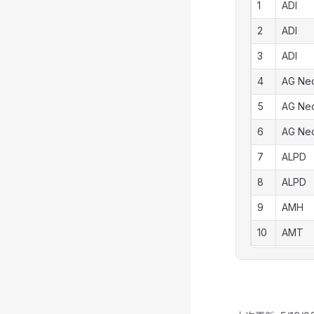
1
ADI
17
AMW
2
ADI
18
AMW
3
ADI
19
AMW
4
AG Ne
20
AMW
5
AG Ne
21
AMW
6
AG Ne
22
AMW
7
ALPD
23
AOC
8
ALPD
24
AOC
9
AMH
25
AOC
10
AMT
26
AOC
11
AMT
27
AOC
12
AMT
28
AOC
AMT