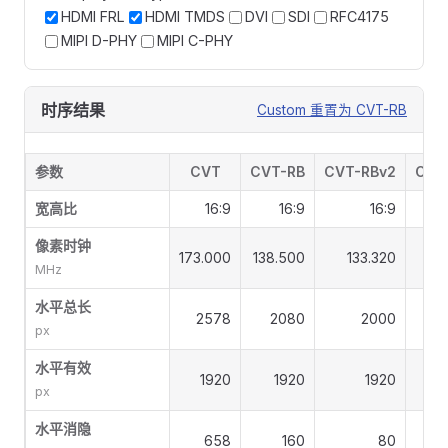
HDMI FRL
HDMI TMDS
DVI
SDI
RFC4175
MIPI D-PHY
MIPI C-PHY
时序结果
Custom 重置为 CVT-RB
参数
CVT
CVT-RB
CVT-RBv2
CEA
宽高比
16:9
16:9
16:9
像素时钟
173.000
138.500
133.320
148
MHz
水平总长
2578
2080
2000
px
水平有效
1920
1920
1920
px
水平消隐
658
160
80