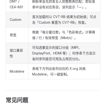
DMT /
刷新率会先四舍五入到整数再匹配；若标准
CEA-861
表中没有对应条目，该列显示「—」。
首次加载时以 CVT-RB 结果为初始值；可点
Custom
击「Custom 重置为 CVT-RB」恢复。
根据「每分量位数」与「色彩格式」计算峰
带宽
值 / 行 / 有效带宽（Mbit/s）。
可勾选要显示的接口分组（MIPI、
接口兼容
DisplayPort、HDMI 等）；时序表下方显示
性
各时序列是否可用及占用百分比。
表格下方列出各列对应的 X.org 风格
Modeline
Modeline，可一键复制。
常见问题