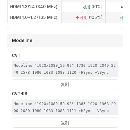
HDMI 1.3/1.4 (340 MHz)
可用
(51%)
可
HDMI 1.0~1.2 (165 MHz)
不可用
(105%)
可用
Modeline
CVT
Modeline "1920x1080_59.92" 1730 1920 2049 22
49 2578 1080 1083 1088 1120 -HSync +VSync
复制
CVT-RB
Modeline "1920x1080_59.93" 1385 1920 1968 20
00 2080 1080 1083 1088 1111 +HSync -VSync
复制