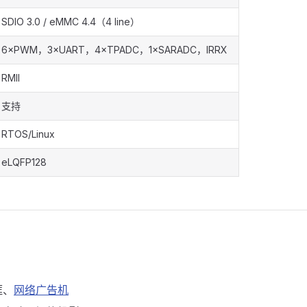
SDIO 3.0 / eMMC 4.4（4 line）
6×PWM，3×UART，4×TPADC，1×SARADC，IRRX
RMII
支持
RTOS/Linux
eLQFP128
框、
网络广告机