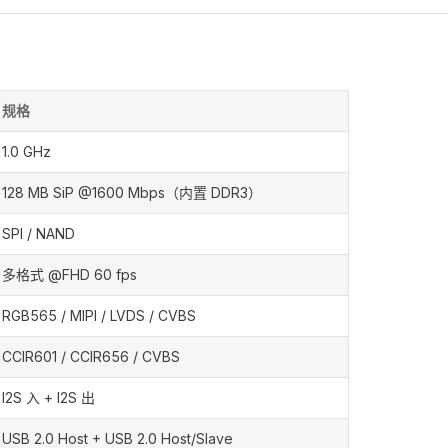
规格
1.0 GHz
128 MB SiP @1600 Mbps（内置 DDR3）
SPI / NAND
多格式 @FHD 60 fps
RGB565 / MIPI / LVDS / CVBS
CCIR601 / CCIR656 / CVBS
I2S 入 + I2S 出
USB 2.0 Host + USB 2.0 Host/Slave