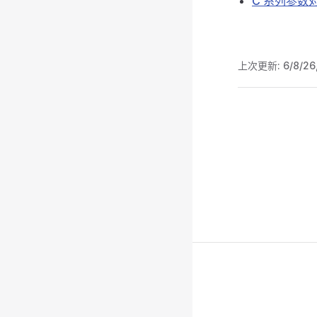
C 系列参数
上次更新:
6/8/26
Pager