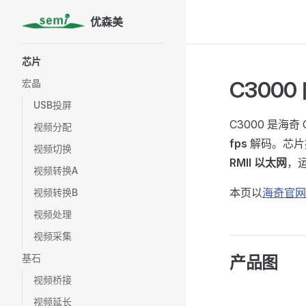
优森美
Skip to content
Sidebar Navigation
芯片
C3000
宏晶
USB投屏
C3000 是海奇 
视频分配
fps
解码。芯片
视频切换
RMII 以太网
，
视频转换A
本页以
海奇官网 
视频转换B
视频处理
视频采集
基石
产品图
视频桥接
视频延长