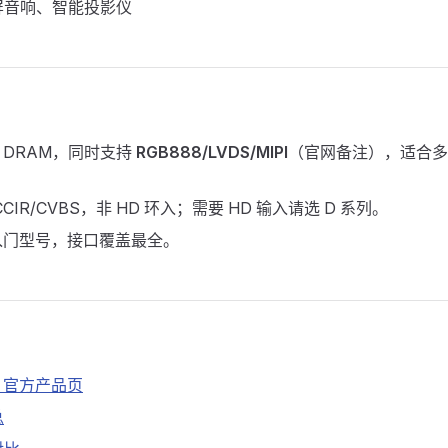
屏音响、智能投影仪
MB DRAM，同时支持
RGB888/LVDS/MIPI
（官网备注），适合多
CIR/CVBS，非 HD 环入；需要 HD 输入请选 D 系列。
入门型号，接口覆盖最全。
0 官方产品页
总