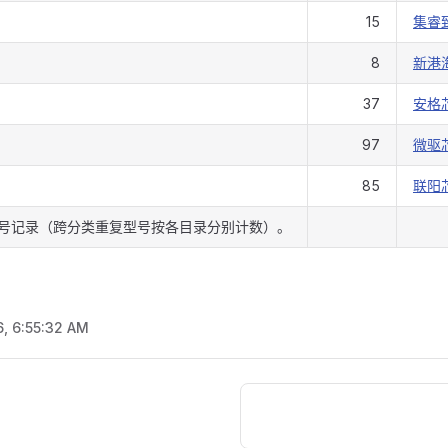
15
集睿
8
新港
37
安格
97
微驱
85
联阳
号记录（跨分类重复型号按各目录分别计数）。
6, 6:55:32 AM