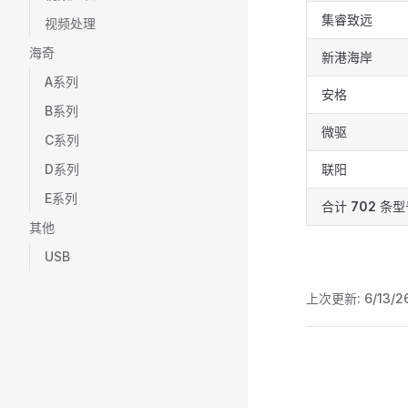
集睿致远
视频处理
海奇
新港海岸
A系列
安格
B系列
微驱
C系列
D系列
联阳
E系列
合计
702
条型
其他
USB
上次更新:
6/13/2
Pager