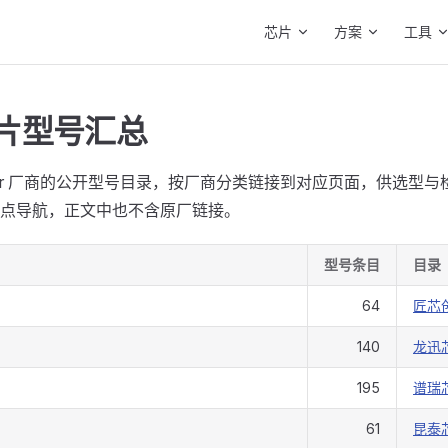
Main Navigation
芯片
方案
工具
 芯片型号汇总
eer 厂商的公开型号目录，按厂商分类链接到对应页面，供选型
点导航，正文中也不含原厂链接。
型号条目
目录
64
匠芯
140
龙迅
195
谱瑞
61
昆泰