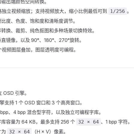
和输出端颜色空间转换。
 路独立视频缩放；支持视频放大，缩小比例最低可到
。
1/256
对比度、色度、饱和度和清晰度调节。
率转换、裁剪、纯色抠图和多种场景切换特效。
镜像，以及 90°、180°、270°旋转。
 个视频图层叠加，图层透明度可编程。
立 OSD 引擎。
引擎支持 1 个 OSD 窗口和 3 个高亮窗口。
t、2 bpp、4 bpp 混合型字符，以及独立可编程字库。
容量为 64 KB，最多支持 256 个
、1 bpp 字符。
32 × 64
寸为
（H × V）像素。
32 × 64