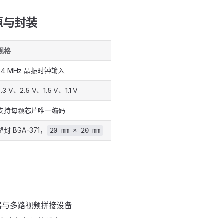
源与封装
规格
24 MHz 晶振时钟输入
3.3 V、2.5 V、1.5 V、1.1 V
支持每颗芯片唯一编码
塑封 BGA-371，
20 mm × 20 mm
器与多路视频拼接设备