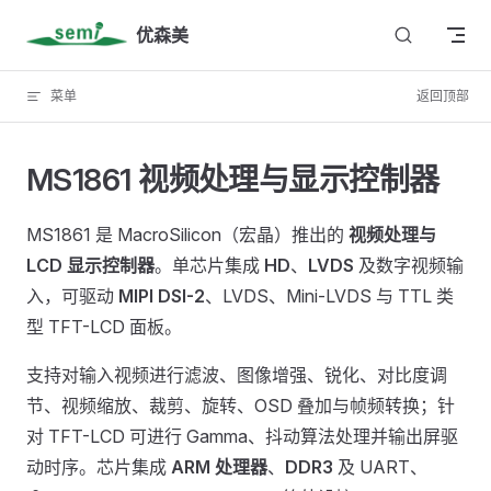
Skip to content
优森美
菜单
返回顶部
MS1861 视频处理与显示控制器
MS1861 是 MacroSilicon（宏晶）推出的
视频处理与
LCD 显示控制器
。单芯片集成
HD
、
LVDS
及数字视频输
入，可驱动
MIPI DSI-2
、LVDS、Mini-LVDS 与 TTL 类
型 TFT-LCD 面板。
支持对输入视频进行滤波、图像增强、锐化、对比度调
节、视频缩放、裁剪、旋转、OSD 叠加与帧频转换；针
对 TFT-LCD 可进行 Gamma、抖动算法处理并输出屏驱
动时序。芯片集成
ARM 处理器
、
DDR3
及 UART、