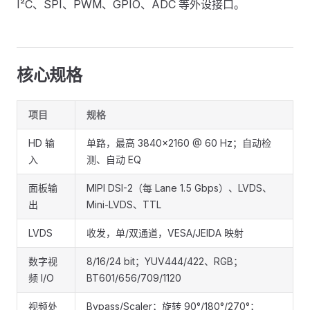
I²C、SPI、PWM、GPIO、ADC 等外设接口。
核心规格
项目
规格
HD 输
单路，最高 3840×2160 @ 60 Hz；自动检
入
测、自动 EQ
面板输
MIPI DSI-2（每 Lane 1.5 Gbps）、LVDS、
出
Mini-LVDS、TTL
LVDS
收发，单/双通道，VESA/JEIDA 映射
数字视
8/16/24 bit；YUV444/422、RGB；
频 I/O
BT601/656/709/1120
视频处
Bypass/Scaler；旋转 90°/180°/270°；