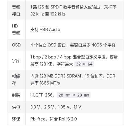
音频
1 路 I2S 和 SPDIF 数字音频输入或输出，采样率
接口
32 kHz 至 192 kHz
HD
支持 HBR Audio
音频
OSD
4 个独立 OSD 窗口，每窗口最多 4096 个字符
1 bpp / 2 bpp / 4 bpp 混合型自定义字库，容量
字库
最高 128 KB，字符最大
32 × 64
帧缓
内嵌 128 MB DDR3 SDRAM，16 位访问，DDR
存
速率 1866 MT/s
封装
HLQFP-256，
28 mm × 28 mm
供电
3.3 V、2.5 V、1.35 V、1.1 V
环保
Pb-free，符合 RoHS 2.0