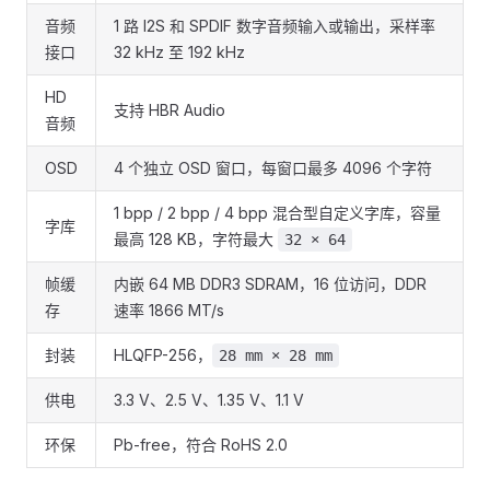
音频
1 路 I2S 和 SPDIF 数字音频输入或输出，采样率
接口
32 kHz 至 192 kHz
HD
支持 HBR Audio
音频
OSD
4 个独立 OSD 窗口，每窗口最多 4096 个字符
1 bpp / 2 bpp / 4 bpp 混合型自定义字库，容量
字库
最高 128 KB，字符最大
32 × 64
帧缓
内嵌 64 MB DDR3 SDRAM，16 位访问，DDR
存
速率 1866 MT/s
封装
HLQFP-256，
28 mm × 28 mm
供电
3.3 V、2.5 V、1.35 V、1.1 V
环保
Pb-free，符合 RoHS 2.0