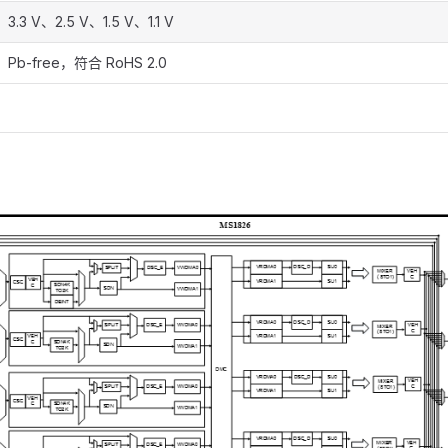
3.3 V、2.5 V、1.5 V、1.1 V
Pb-free，符合 RoHS 2.0