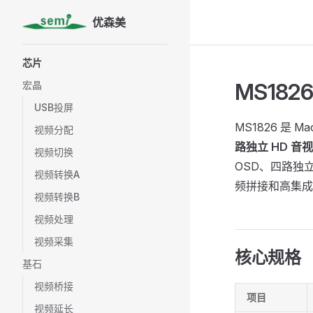
优森美
Skip to content
Sidebar Navigation
芯片
MS18
宏晶
USB投屏
MS1826 是 
视频分配
路独立 HD 音视
视频切换
OSD、四路独
视频转换A
频拼接和高集成
视频转换B
视频处理
视频采集
核心规格
基石
视频桥接
项目
视频延长