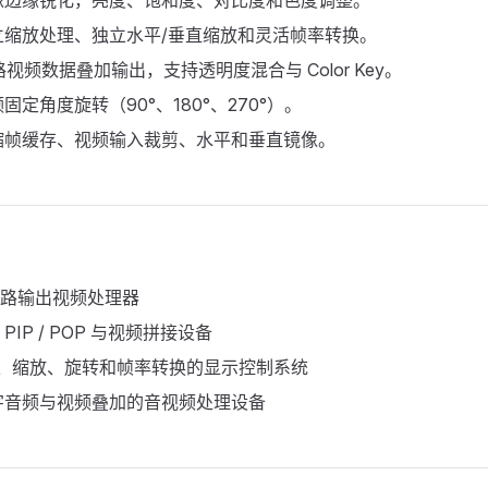
像边缘锐化，亮度、饱和度、对比度和色度调整。
立缩放处理、独立水平/垂直缩放和灵活帧率转换。
路视频数据叠加输出，支持透明度混合与 Color Key。
固定角度旋转（90°、180°、270°）。
缩帧缓存、视频输入裁剪、水平和垂直镜像。
 4 路输出视频处理器
IP / POP 与视频拼接设备
D、缩放、旋转和帧率转换的显示控制系统
字音频与视频叠加的音视频处理设备