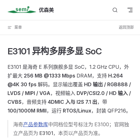
Skip to content
优森美
菜单
返回顶部
E3101 异构多屏多显 SoC
E3101 是海奇 E 系列旗舰多显 SoC，1.2 GHz CPU，外
扩最大
256 MB @1333 Mbps
DRAM，支持
H.264
@4K 30 fps
解码。显示输出覆盖
HD 输出 / RGB888 /
LVDS / MIPI / VGA
，视频输入
DVP/CSI2.0 / HD 输入 /
CVBS
，音频支持
4DMIC 入与 I2S 7.1 出
，带
100/1000M RMII
，运行
RTOS/Linux
，封装 QFP216。
海奇
产品参数库
中同档位型号标注为 E3100；官网独
立产品页为
E3101
，本页以产品页为准。