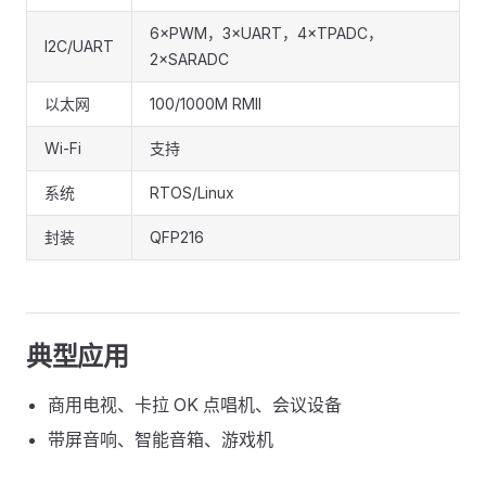
6×PWM，3×UART，4×TPADC，
I2C/UART
2×SARADC
以太网
100/1000M RMII
Wi-Fi
支持
系统
RTOS/Linux
封装
QFP216
典型应用
商用电视、卡拉 OK 点唱机、会议设备
带屏音响、智能音箱、游戏机