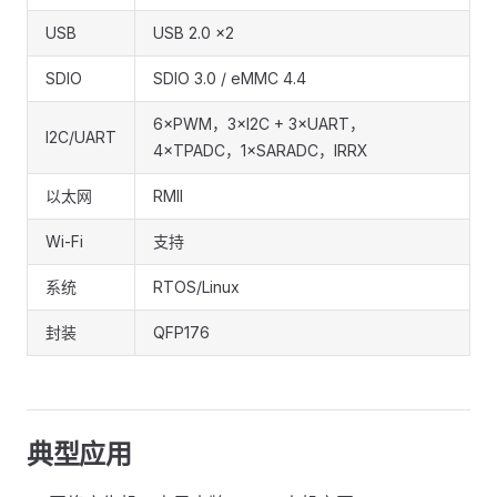
USB
USB 2.0 ×2
SDIO
SDIO 3.0 / eMMC 4.4
6×PWM，3×I2C + 3×UART，
I2C/UART
4×TPADC，1×SARADC，IRRX
以太网
RMII
Wi-Fi
支持
系统
RTOS/Linux
封装
QFP176
典型应用