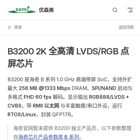
Skip to content
优森美
菜单
返回顶部
B3200 2K 全高清 LVDS/RGB 点
屏芯片
B3200 是海奇 B 系列 1.0 GHz 高端带屏 SoC，支持外扩
最大
256 MB @1333 Mbps
DRAM、
SPI/NAND
启动与
多格式
FHD 60 fps
解码。显示输出
RGB888/LVDS +
CVBS
，带
RMII 以太网
与丰富触摸/串口外设，运行
RTOS/Linux
，封装 QFP176。
海奇官网暂未提供 B3200 独立产品页，以下参数整理
自
海奇芯片产品参数库 B 系列
。